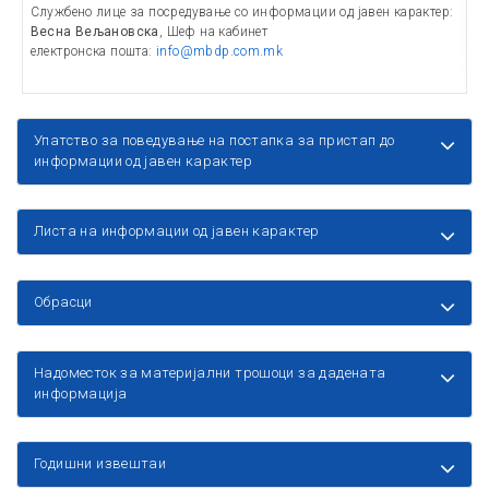
Службено лице за посредување со информации од јавен карактер:
Весна Вељановска
, Шеф на кабинет
електронска пошта:
info@mbdp.com.mk
Упатство за поведување на постапка за пристап до
информации од јавен карактер
Листа на информации од јавен карактер
Обрасци
Надоместок за материјални трошоци за дадената
информација
Годишни извештаи