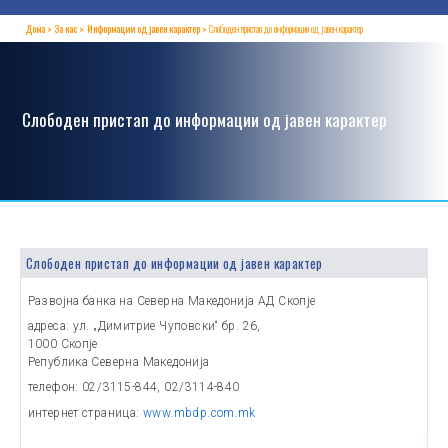
Дома
За нас
Информации од јавен карактер
Слободен пристап до информации од јавен карактер
Слободен пристап до информации од јавен карактер
Слободен пристап до информации од јавен карактер
Развојна банка на Северна Македонија АД Скопје
адреса: ул. „Димитрие Чуповски“ бр. 26,
1000 Скопје
Република Северна Македонија
телефон: 02/3115-844, 02/3114-840
интернет страница:
www.mbdp.com.mk