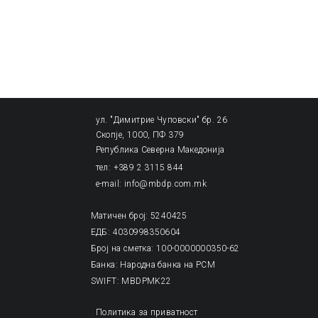
ул. "Димитрие Чуповски" бр. 26
Скопје, 1000, ПФ 379
Република Северна Македонија
тел: +389 2 3115 844
e-mail: info@mbdp.com.mk
Матичен број: 5240425
ЕДБ: 4030998350604
Број на сметка: 100-0000000350-62
Банка: Народна банка на РСМ
SWIFT: MBDPMK22
Политика за приватност