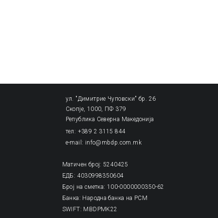
ул. "Димитрие Чуповски" бр. 26
Скопје, 1000, ПФ 379
Република Северна Македонија
тел: +389 2 3115 844
e-mail: info@mbdp.com.mk
Матичен број: 5240425
ЕДБ: 4030998350604
Број на сметка: 100-0000000350-62
Банка: Народна банка на РСМ
SWIFT: MBDPMK22