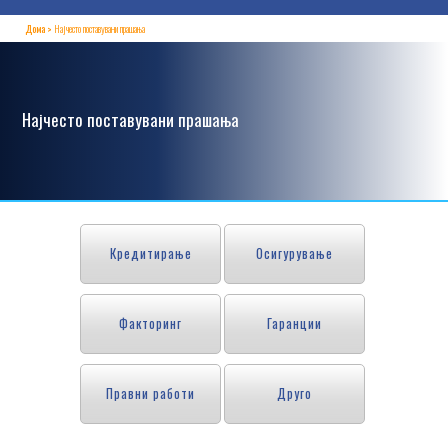
Дома
Најчесто поставувани прашања
Најчесто поставувани прашања
Кредитирање
Осигурување
Факторинг
Гаранции
Правни работи
Друго