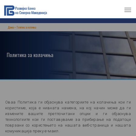
Дома
Политика за колачиња
Политика за колачиња
Оваа Политика ги објаснува категориите на колачиња кои ги
користиме, која е нивната намена, на кој начин може да ги
измените вашите претпочитани опции и ги објаснува
технологиите кои ги поставуваме за прибирање на податоци
поврзани со користењето на нашата веб-страница и нашата
комуникација преку е-маил.