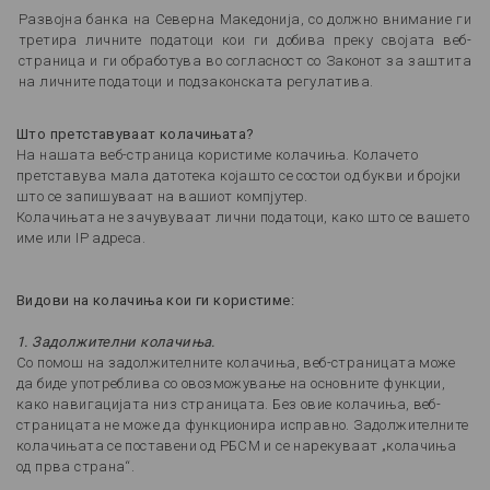
Развојна банка на Северна Македонија, со должно внимание ги
третира личните податоци кои ги добива преку својата веб-
страница и ги обработува во согласност со Законот за заштита
на личните податоци и подзаконската регулатива.
Што претставуваат колачињата
?
На нашата веб-страница користиме колачиња. Колачето
претставува мала датотека којашто се состои од букви и бројки
што се запишуваат на вашиот компјутер.
Колачињата не зачувуваат лични податоци, како што се вашето
име или IP адреса.
Видови на колачиња кои ги користиме:
1. Задолжителни колачиња
.
Со помош на задолжителните колачиња, веб-страницата може
да биде употреблива со овозможување на основните функции,
како навигацијата низ страницата. Без овие колачиња, веб-
страницата не може да функционира исправно. Задолжителните
колачињата се поставени од РБСМ и се нарекуваат „колачиња
од прва страна“.