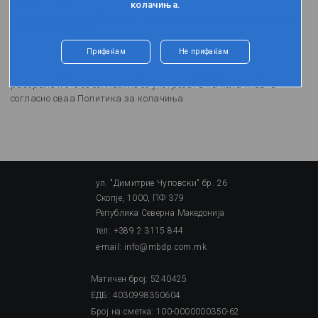
Mozilla Firefox:
колачиња.
https://support.mozilla.org/en-US/kb/enable-and-disable-cookies-
website-preferences
Прифаќам
Не прифаќам
Со кликнување на „се согласувам“, вие изјавувате дека сте ја
разбрале и сте се согласиле со употребата на колачињата
согласно оваа Политика за колачиња.
ул. "Димитрие Чуповски" бр. 26
Скопје, 1000, ПФ 379
Република Северна Македонија
тел: +389 2 3115 844
e-mail: info@mbdp.com.mk
Матичен број: 5240425
ЕДБ: 4030998350604
Број на сметка: 100-0000000350-62