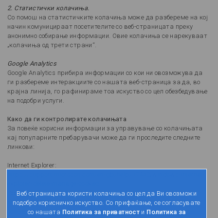
2. Статистички колачиња.
Со помош на статистичките колачиња може да разбереме на кој
начин комуницираат посетителите со веб-страницата преку
анонимно собирање информации. Овие колачиња се нарекуваат
„колачиња од трети страни“.
Google Analytics
Google Analytics прибира информации со кои ни овозможува да
ги разбереме интеракциите со нашата веб-страница за да, во
крајна линија, го рафинираме тоа искуство со цел обезбедување
на подобри услуги.
Како да ги контролирате колачињата
За повеќе корисни информации за управување со колачињата
кај популарните пребарувачи може да ги проследите следните
линкови:
Internet Explorer:
https://support.microsoft.com/en-gb/help/17442/windows-internet-
explorer-delete-manage-cookies
GoogleChrome:
Веб страницата користи колачиња со цел да Ви овозможи
https://support.google.com/chrome/answer/95647?
подобро корисничко искуство. Со прифаќање, се согласувате
co=GENIE.Platform%3DDesktop&hl=en
со нашата
Политика за приватност
и
Политика за