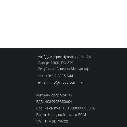
ул. "Димитрие Чуповски" бр. 26
Скопје, 1000, ПФ 379
Република Северна Македонија
тел: +389 2 3115 844
e-mail: info@mbdp.com.mk
Матичен број: 5240425
ЕДБ: 4030998350604
Број на сметка: 100-0000000350-62
Банка: Народна банка на РСМ
SWIFT: MBDPMK22