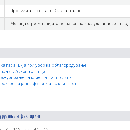
Провизијата се наплаќа квартално.
Меница од компанијата со извршна клазула авалирана од
ка гаранција при увоз за облагородување
и правни/физички лица
/ажурирање на клиент-правно лице
осител на јавна функција на клиентот
урување и факторинг:
. 141, 142, 143, 144, 145.