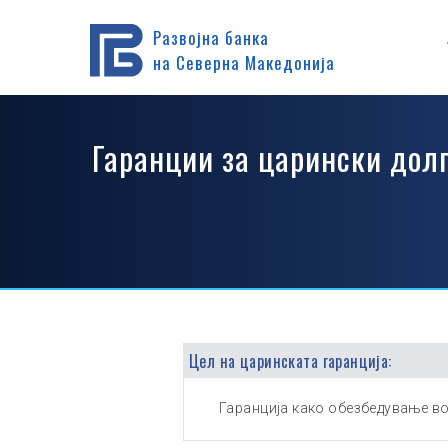
Дома
Производи
Гаранции
Царинска гаранција
Развојна банка
на Северна Македонија
Гаранции за царински долг
Цел на царинската гаранција:
Гаранција како обезбедување в