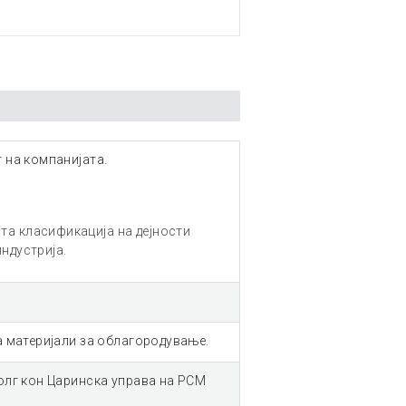
 на компанијата.
та класификација на дејности
ндустрија.
а материјали за облагородување.
олг кон Царинска управа на РСМ