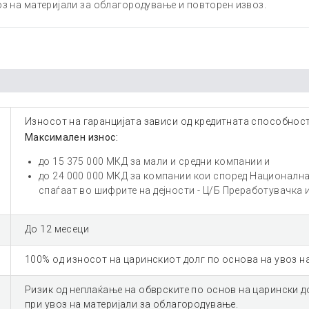
оз на материјали за облагородување и повторен извоз.
Износот на гаранцијата зависи од кредитната способност
Максимален износ:
до 15 375 000 МКД за мали и средни компании и
до 24 000 000 МКД за компании кои според Национална
спаѓаат во шифрите на дејности - Ц/Б Преработувачка и
До 12 месеци
100% од износот на царинскиот долг по основа на увоз н
Ризик од неплаќање на обврските по основ на царински д
при увоз на материјали за облагородување.