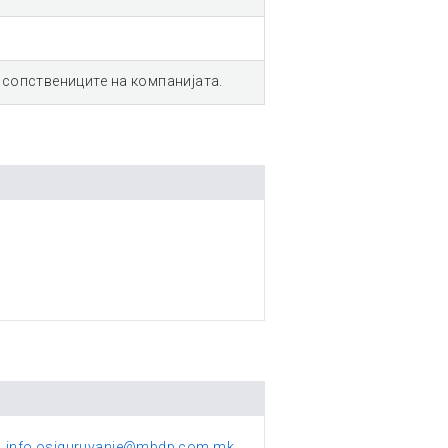
 сопствениците на компанијата.
info.osiguruvanje@mbdp.com.mk