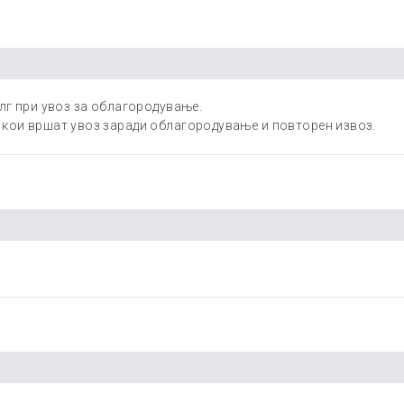
лг при увоз за облагородување.
кои вршат увоз заради облагородување и повторен извоз.