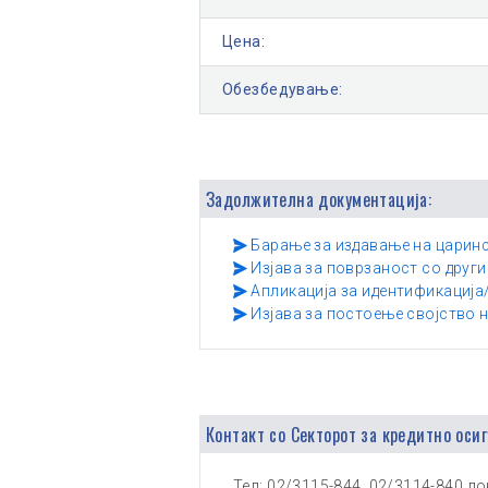
Цена:
Обезбедување:
Задолжителна документација:
Барање за издавање на царинс
Изјава за поврзаност со друг
Апликација за идентификација
Изјава за постоење својство н
Контакт со Секторот за кредитно осиг
Тел: 02/3115-844, 02/3114-840 лок