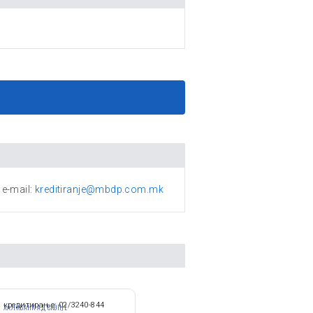
e-mail:
kreditiranje@mbdp.com.mk
кредитирање: 02/3240-844
ХАЛКБАНК АД СКОПЈЕ