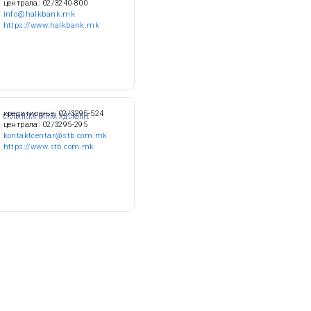
централа: 02/3240-800
info@halkbank.mk
https://www.halkbank.mk
кредитирање: 02/3295-524
СТОПАНСКА БАНКА АД СКОПЈЕ
централа: 02/3295-295
kontaktcentar@stb.com.mk
https://www.stb.com.mk