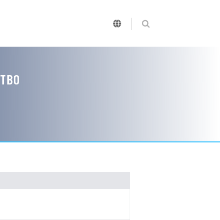
ршка на женско претприемништво
тво