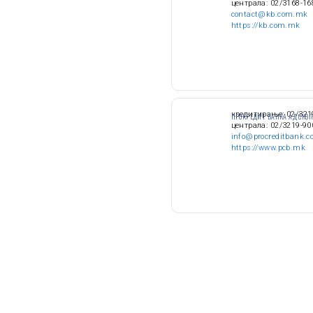
централа: 02/3168-16
contact@kb.com.mk
https://kb.com.mk
кредитирање: 02/321
ПРОКРЕДИТ БАНКА АД СКОП
централа: 02/3219-90
info@procreditbank.
https://www.pcb.mk