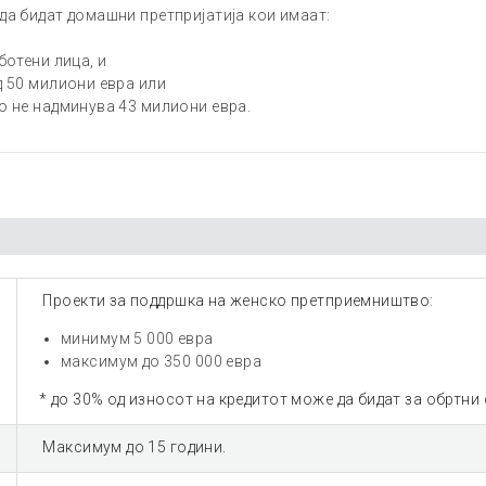
а бидат домашни претпријатија кои имаат:
ботени лица, и
д 50 милиони евра или
о не надминува 43 милиони евра.
Проекти за поддршка на женско претприемништво:
минимум 5 000 евра
максимум до 350 000 евра
* до 30% од износот на кредитот може да бидат за обртни 
Максимум до 15 години.