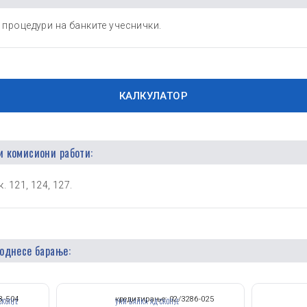
 процедури на банките учеснички.
КАЛКУЛАТОР
и комисиони работи:
. 121, 124, 127.
поднесе барање:
8-504
кредитирање: 02/3286-025
СКОПЈЕ
УНИ БАНКА АД СКОПЈЕ