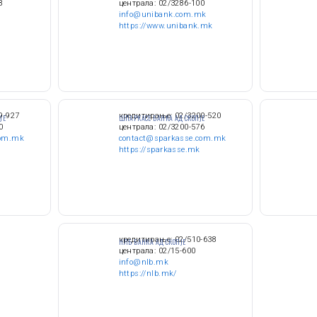
8
централа: 02/3286-100
info@unibank.com.mk
https://www.unibank.mk
9-927
кредитирање: 02/3200-520
ЈЕ
ШПАРКАСЕ БАНКА АД СКОПЈЕ
0
централа: 02/3200-576
com.mk
contact@sparkasse.com.mk
https://sparkasse.mk
кредитирање: 02/510-638
НЛБ БАНКА АД СКОПЈЕ
централа: 02/15-600
info@nlb.mk
https://nlb.mk/