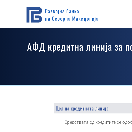
Дома
Производи
Кредитирање
Кредитирање прек
Развојна банка
на Северна Македонија
АФД кредитна линија за п
Цел на кредитната линија:
Средствата од кредитите се од