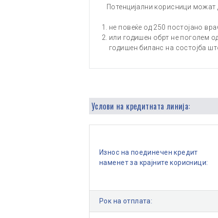
Потенцијални корисници можат д
не повеќе од 250 постојано вра
или годишен обрт не поголем о
годишен биланс на состојба шт
Услови на кредитната линија:
Износ на поединечен кредит
наменет за крајните корисници:
Рок на отплата: