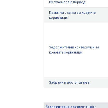
Вклучен грејс период:
Каматна стапка за крајните
корисници:
Задолжителни критериуми за
крајните корисници
Забрани и исклучувања:
Задолжителна документација: