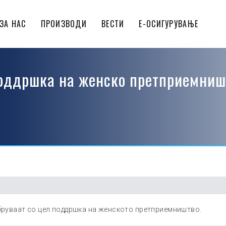
у деловни банки
АФД кредитна линија
АФД кредитна линија за подд
ЗА НАС
ПРОИЗВОДИ
ВЕСТИ
Е-ОСИГУРУВАЊЕ
оддршка на женско претприемниш
обруваат со цел поддршка на женското претприемништво.