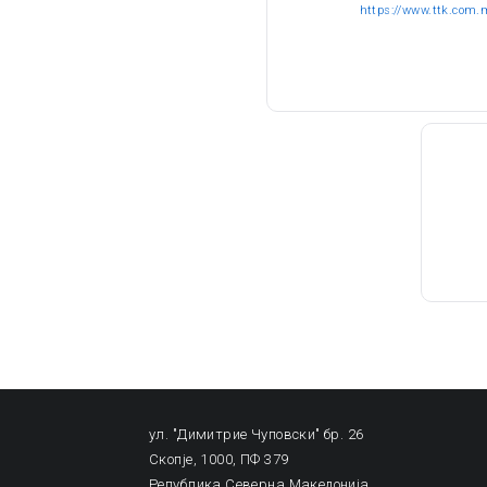
https://www.ttk.com.
ул. "Димитрие Чуповски" бр. 26
Скопје, 1000, ПФ 379
Република Северна Македонија