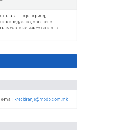
тплата , грејс период,
а индивидуално, согласно
и намената на инвестицијата,
e-mail:
kreditiranje@mbdp.com.mk