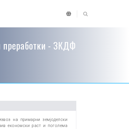
римарни земјоделски производи и нивни преработки - ЗКДФ
и преработки - ЗКДФ
извоз на примарни земјоделски
лив економски раст и поголема