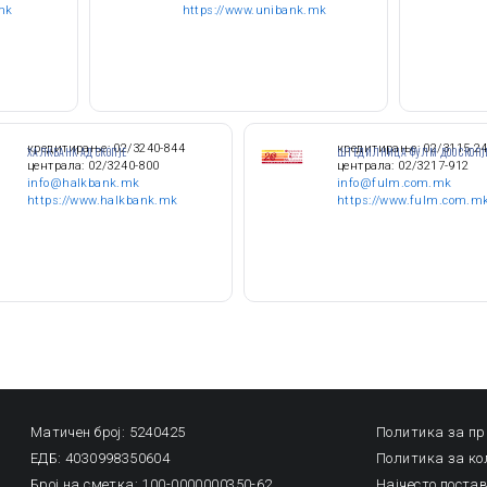
mk
https://www.unibank.mk
кредитирање: 02/3240-844
кредитирање: 02/3115-2
ХАЛКБАНК АД СКОПЈЕ
ШТЕДИЛНИЦА ФУЛМ ДОО СКОПЈ
централа: 02/3240-800
централа: 02/3217-912
info@halkbank.mk
info@fulm.com.mk
https://www.halkbank.mk
https://www.fulm.com.m
Матичен број: 5240425
Политика за пр
ЕДБ: 4030998350604
Политика за к
Број на сметка: 100-0000000350-62
Најчесто пост