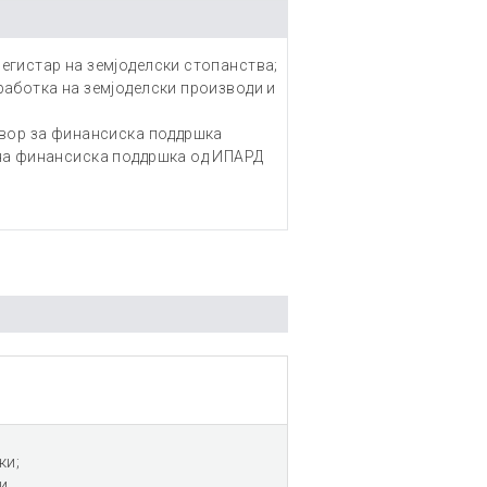
егистар на земјоделски стопанства;
работка на земјоделски производи и
овор за финансиска поддршка
на финансиска поддршка од ИПАРД
ки;
и.