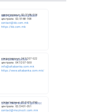
кредитирање: 02/3168-504
КОМЕРЦИЈАЛНА БАНКА АД СКОПЈЕ
централа: 02/3168-168
contact@kb.com.mk
https://kb.com.mk
кредитирање: 047/207-522
АЛТА БАНКА АД БИТОЛА
централа: 047/207-500
info@altabanka.com.mk
https://www.altabanka.com.mk/
кредитирање: 02/2401-050
ШТЕДИЛНИЦА МОЖНОСТИ ДОО СКОПЈЕ
централа: 02/2401-051
contact@moznosti.com.mk