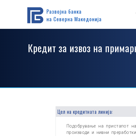
Дома
Производи
Кредитирање
Кредитирање прек
Развојна банка
на Северна Македонија
Кредит за извоз на прима
Цел на кредитната линија:
Подобрување на пристапот на 
производи и нивни преработк