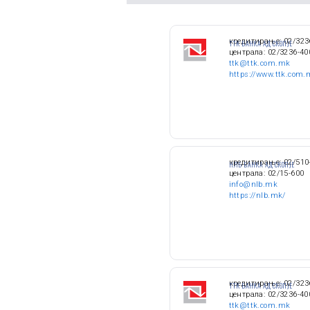
кредитирање: 02/323
TTK БАНКА АД СКОПЈЕ
централа: 02/3236-40
ttk@ttk.com.mk
https://www.ttk.com.
кредитирање: 02/510
НЛБ БАНКА АД СКОПЈЕ
централа: 02/15-600
info@nlb.mk
https://nlb.mk/
кредитирање: 02/323
TTK БАНКА АД СКОПЈЕ
централа: 02/3236-40
ttk@ttk.com.mk