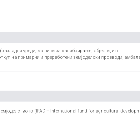
(разладни уреди, машини за калибрирање, објекти, итн
откуп на примарни и преработени земјоделски прозводи, амбалаж
мјоделството (IFAD – International fund for agricultural develop