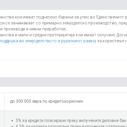
анства кои имаат поднесено барање за упис во Единствениот р
кои се занимаваат со примарно земјоделско производство, пре
и производи и нивни преработки;
анства и мали и средни претпријатија кои имаат склучено Дог
поддршка во земјоделството и руралниот развој
за користење 
до 300 000 евра по кредитокорисник
5% за кредити пласирани преку вклучените деловни бан
6,5% за кредити пласирани преку вклучените штедилниц