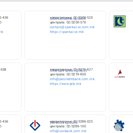
6-456
кредитирање: 02/3200-520
ШПАРКАСЕ БАНКА АД СКОПЈЕ
0
централа: 02/3200-576
contact@sparkasse.com.mk
mk
https://sparkasse.mk
-638
кредитирање: 02/3219-927
ПРОКРЕДИТ БАНКА АД СКОПЈЕ
централа: 02/3219-900
info@procreditbank.com.mk
https://www.pcb.mk
6-456
кредитирање: 02/3286-025
УНИ БАНКА АД СКОПЈЕ
0
централа: 02/3286-100
info@unibank.com.mk