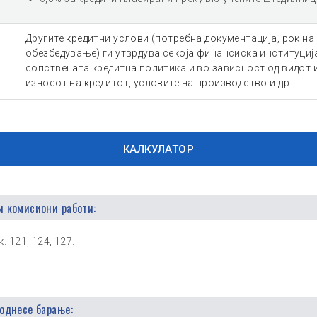
Другите кредитни услови (потребна документација, рок на о
обезбедување) ги утврдува секоја финансиска институциј
сопствената кредитна политика и во зависност од видот 
износот на кредитот, условите на производство и др.
КАЛКУЛАТОР
и комисиони работи:
. 121, 124, 127.
поднесе барање: