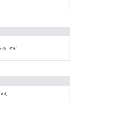
а , итн.)
ment).