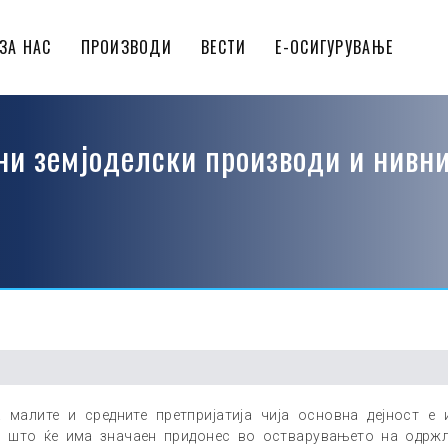
у деловни банки
Кредити за агросектор-ЗКДФ
Кредит за извоз на п
ЗА НАС
ПРОИЗВОДИ
ВЕСТИ
Е-ОСИГУРУВАЊЕ
рни земјоделски производи и нивн
малите и средните претпријатија чија основна дејност е 
и што ќе има значаен придонес во остварувањето на одрж