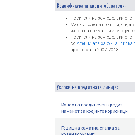
Квалификувани кредитобаратели:
Носители на земјоделски стоп
Мали и средни претпријатија 
извоз на примарни земјоделск
Носители на земјоделски стоп
со
Агенцијата за финансиска 
програмата 2007-2013.
Услови на кредитната линија:
Износ на поединечен кредит
наменет за крајните корисници:
Годишна каматна стапка за
краен корисник: