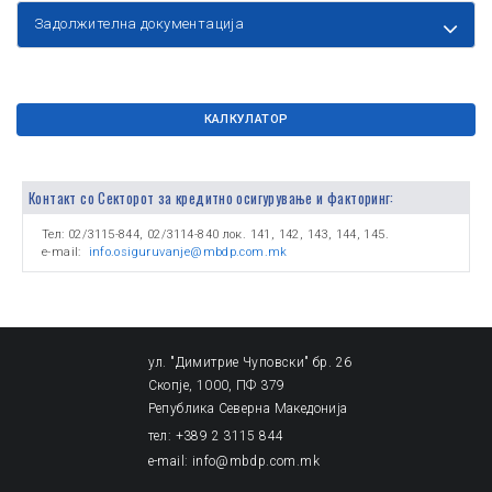
Задолжителна документација
КАЛКУЛАТОР
Контакт со Секторот за кредитно осигурување и факторинг:
Тел: 02/3115-844, 02/3114-840 лок. 141, 142, 143, 144, 145.
e-mail:
info.osiguruvanje@mbdp.com.mk
ул. "Димитрие Чуповски" бр. 26
Скопје, 1000, ПФ 379
Република Северна Македонија
тел: +389 2 3115 844
e-mail: info@mbdp.com.mk