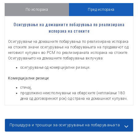
По испорака
Пред испорака
Осигурување на домашните побарувања по реализирана
испорака на стоките
Осигурување на домашните побарувања по реализирана испорака
на стоките значи осигурување на побарувањата на продавачот од
неговиот купувач во РСМ по реализираната испорака на стоките.
Осигурувањето на домашните побарувања вклучува:
осигурување од комерцијални ризици.
Комерцијални ризици
:
стечај,
продолжено неисполнување на обврските (неплаќање 180
дена од договорениот рок) од страна на домашниот купувач.
Процедура и трошоци за осигурување на побарувањата