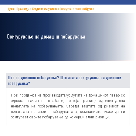
Дома
Производи
Кредитно осигурување
Осигурување на домашни побарувања
Осигурување на домашни побарувања
Што се домашни побарувања? Што значи осигурување на домашни
побарувања?
При продажба на производите/услугите на домашниот пазар со
одложен начин на плаќање, постојат ризици од евентуална
ненаплата на побарувањата. Заради заштита од ризикот на
ненаплата на своите побарувањата, компаниите може да ги
осигураат своите побарувања од комерцијални ризици.