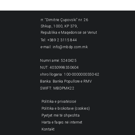
rr. “Dimitrie Çupovski” nr. 26
Shkup, 1000, KP 379,
Republika e Maqedonisë së Veriut
Tel: +389 2 3115 844
e-mail: info@mbdp.com.mk
Numri amë: 5240425
NUT: 4030998350604
xhiro llogaria: 100-0000000350-62
Banka: Banka Popullore e RMV
SWIFT: MBDPMK22
Politika e privatësisë
Politika e biskotave (cookies)
Pyetjet më të shpeshta
Harta e faqes në internet
Kontakt