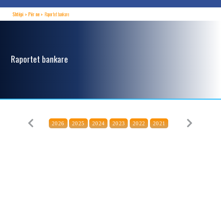
Shtëpi
Për ne
Raportet bankare
Raportet bankare
2026
2025
2024
2023
2022
2021
Previous
Next