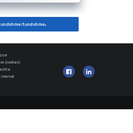
 patundshme/tundshme
ësisë
ave (cookies)
peshta
 internet