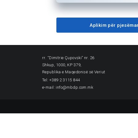
Aplikim për pjesëma
rr. “Dimitrie Çupovski” nr. 26
Shkup, 1000, KP 379,
Republika e Maqedonisë së Veriut
Tel: +389 2 3115 844
e-mail: info@mbdp.com.mk