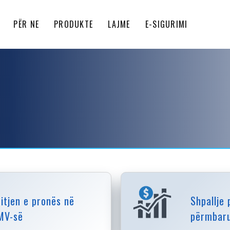
PËR NE
PRODUKTE
LAJME
E-SIGURIMI
hitjen e pronës në
Shpallje
MV-së
përmbaru