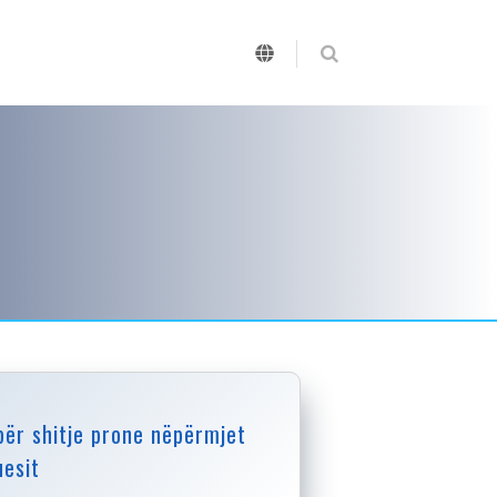
 për shitje prone nëpërmjet
esit