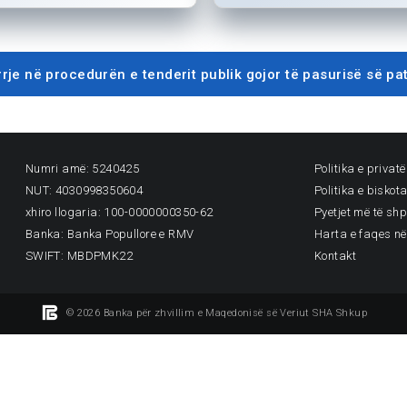
rrje në procedurën e tenderit publik gojor të pasurisë së
Numri amë: 5240425
Politika e privat
NUT: 4030998350604
Politika e biskot
xhiro llogaria: 100-0000000350-62
Pyetjet më të sh
Banka: Banka Popullore e RMV
Harta e faqes në
SWIFT: MBDPMK22
Kontakt
© 2026 Banka për zhvillim e Maqedonisë së Veriut SHA Shkup