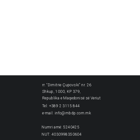
rr. “Dimitrie Çupovski” nr. 26
Shkup, 1000, KP 379,
Republika e Maqedonisë së Veriut
Tel: +389 2 3115 844
e-mail: info@mbdp.com.mk
Numri amë: 5240425
NUT: 4030998350604